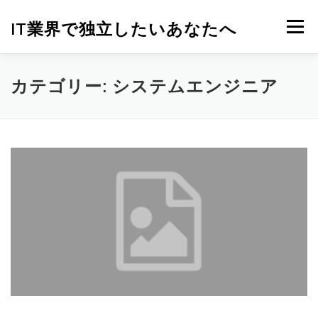
コ
ン
IT業界で独立したいあなたへ
メニュー
テ
ン
ツ
へ
カテゴリー:
システムエンジニア
ス
キ
ッ
プ