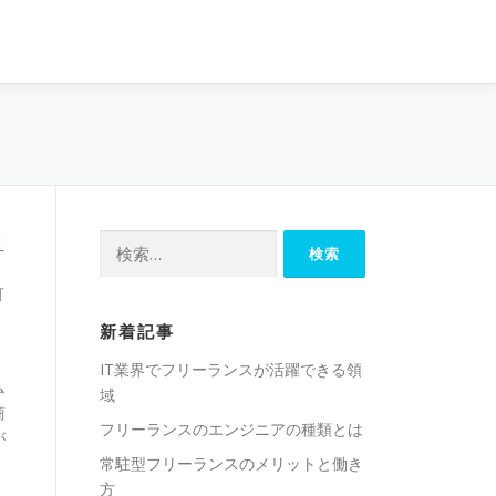
検
え
索:
可
新着記事
IT業界でフリーランスが活躍できる領
ム
域
商
フリーランスのエンジニアの種類とは
が
常駐型フリーランスのメリットと働き
方