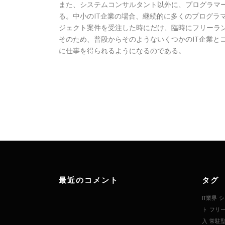
また、システムコンサルタント以外に、プログラマ
る。中小のIT企業の場合、継続的に多くのプログラ
ジェクト案件を受注した時にだけ、臨時にフリーラ
そのため、普段からそのようないくつかのIT企業と
に仕事を得られるようになるのである。
最近のコメント
タグ
IT業界
シ
ト
フリ
入
常駐