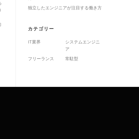
あ
独立したエンジニアが注目する働き方
ロ
的
カテゴリー
IT業界
システムエンジニ
ア
フリーランス
常駐型