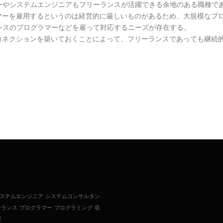
ーやシステムエンジニアもフリーランスが活躍できる余地のある職種で
マーを雇用するというのは経営的に厳しいものがあるため、大規模なプ
ンスのプログラマーなどを雇って対応するニーズが存在する。
コネクションを築いておくことによって、フリーランスであっても継続
ステムエンジニア
システムコンサルタン
ーランス
プログラマー
プログラミング
収
型