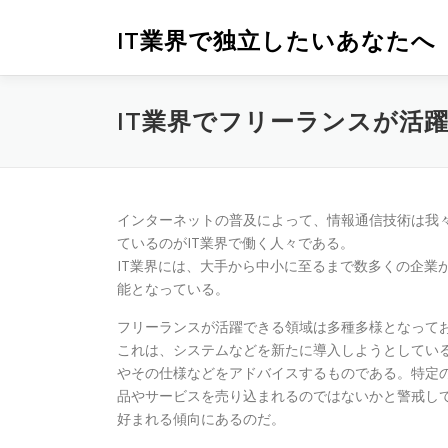
コ
ン
IT業界で独立したいあなたへ
テ
ン
ツ
IT業界でフリーランスが活
へ
ス
キ
ッ
プ
インターネットの普及によって、情報通信技術は我
ているのがIT業界で働く人々である。
IT業界には、大手から中小に至るまで数多くの企業
能となっている。
フリーランスが活躍できる領域は多種多様となって
これは、システムなどを新たに導入しようとしてい
やその仕様などをアドバイスするものである。特定
品やサービスを売り込まれるのではないかと警戒し
好まれる傾向にあるのだ。